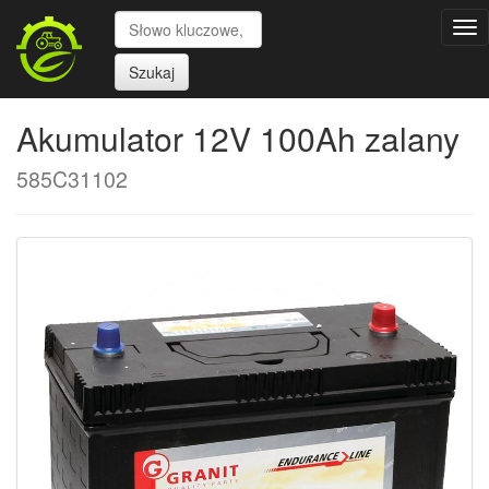
Tog
nav
Szukaj
Akumulator 12V 100Ah zalany
585C31102